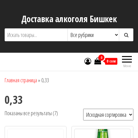
Перейти
к
Доставка алкоголя Бишкек
содержимому
0
0 сом
Меню
Главная страница
»
0,33
0,33
Показаны все результаты (7)