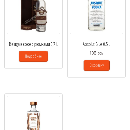
Beluga в коже с рюмками 0,7 L
Absolut Blue 0,5 L
1068
сом
Подробнее
В корзину