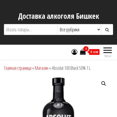
Перейти
к
Доставка алкоголя Бишкек
содержимому
0
0 сом
Меню
Главная страница
»
Магазин
»
Absolut 100 Black 50% 1 L