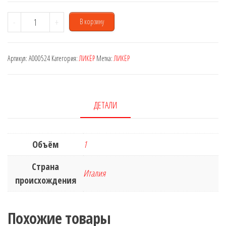
Количество
-
+
В корзину
товара
Amaretto
Артикул:
A000524
Категория:
ЛИКЁР
Метка:
ЛИКЁР
Di
Saronno
28%
1
ДЕТАЛИ
L
Объём
1
Страна
Италия
происхождения
Похожие товары