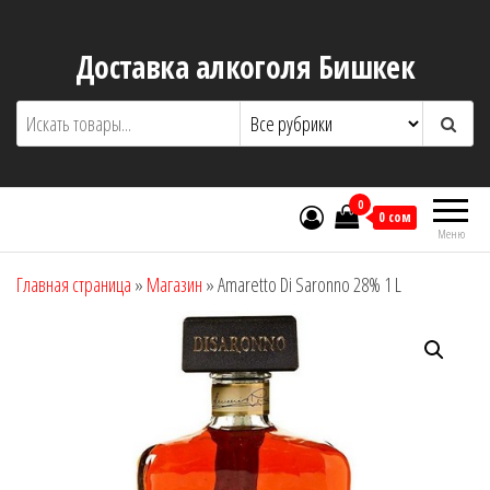
Перейти
к
Доставка алкоголя Бишкек
содержимому
0
0 сом
Меню
Главная страница
»
Магазин
»
Amaretto Di Saronno 28% 1 L