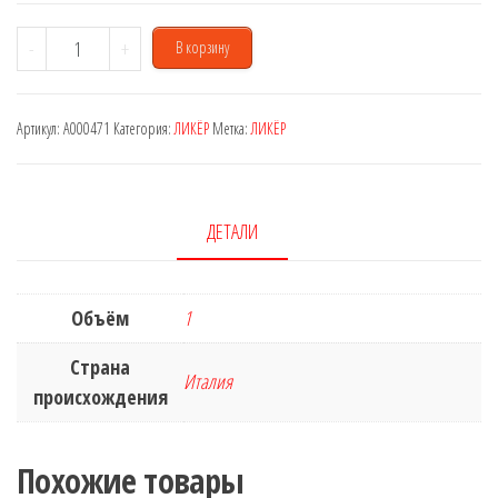
Количество
-
+
В корзину
товара
Aperol
Артикул:
A000471
Категория:
ЛИКЁР
Метка:
ЛИКЁР
1
L
ДЕТАЛИ
Объём
1
Страна
Италия
происхождения
Похожие товары