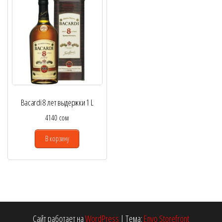
Bacardi 8 лет выдержки 1 L
4140
сом
В корзину
Сайт работает на
WordPress
|
Тема:
Envo Storefront