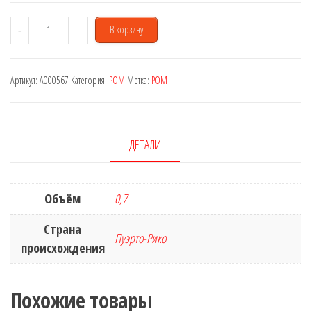
Количество
-
+
В корзину
товара
Bacardi
Артикул:
A000567
Категория:
РОМ
Метка:
РОМ
OakHeart
0,7
L
ДЕТАЛИ
Объём
0,7
Страна
Пуэрто-Рико
происхождения
Похожие товары