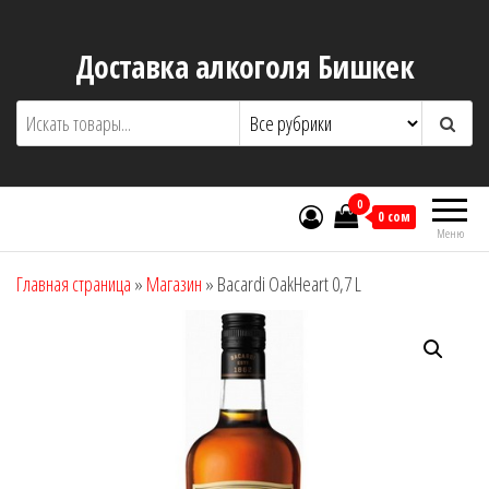
Перейти
к
Доставка алкоголя Бишкек
содержимому
0
0 сом
Меню
Главная страница
»
Магазин
»
Bacardi OakHeart 0,7 L