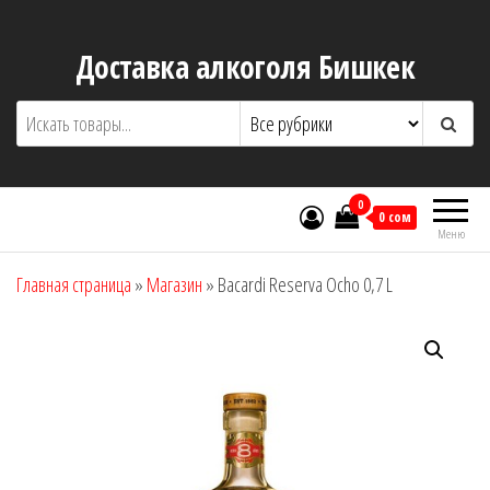
Перейти
к
Доставка алкоголя Бишкек
содержимому
0
0 сом
Меню
Главная страница
»
Магазин
»
Bacardi Reserva Ocho 0,7 L