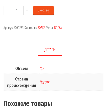
Количество
-
+
В корзину
товара
Beluga
Артикул:
A000283
Категория:
ВОДКА
Метка:
ВОДКА
0,7
L
ДЕТАЛИ
Объём
0,7
Страна
Россия
происхождения
Похожие товары