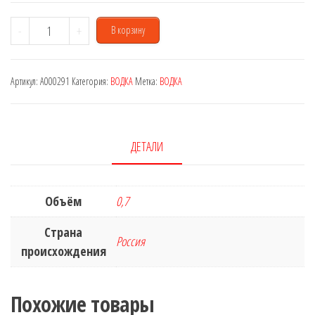
Количество
-
+
В корзину
товара
Beluga
Артикул:
A000291
Категория:
ВОДКА
Метка:
ВОДКА
Transatlantic
0,7
L
ДЕТАЛИ
Объём
0,7
Страна
Россия
происхождения
Похожие товары