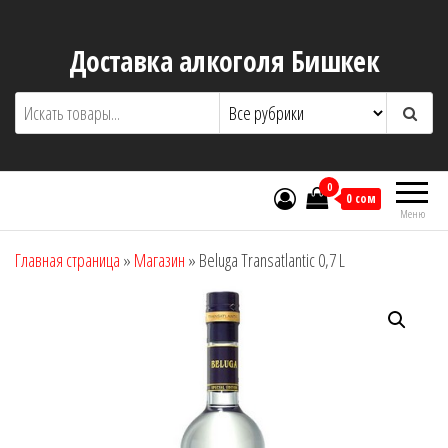
Перейти
к
Доставка алкоголя Бишкек
содержимому
0
0 сом
Меню
Главная страница
»
Магазин
»
Beluga Transatlantic 0,7 L