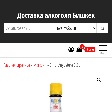
Перейти
к
Доставка алкоголя Бишкек
содержимому
0
0 сом
Меню
Главная страница
»
Магазин
»
Bitter Angostura 0,2 L