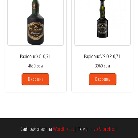
Papidoux X.O. 0,7 L
Papidoux V.S.O.P. 0,7 L
4680
сом
3960
сом
В корзину
В корзину
Сайт работает на
WordPress
|
Тема:
Envo Storefront