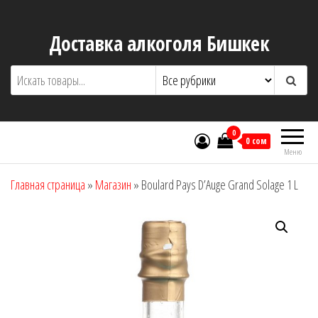
Перейти
к
Доставка алкоголя Бишкек
содержимому
0
0 сом
Меню
Главная страница
»
Магазин
»
Boulard Pays D’Auge Grand Solage 1 L