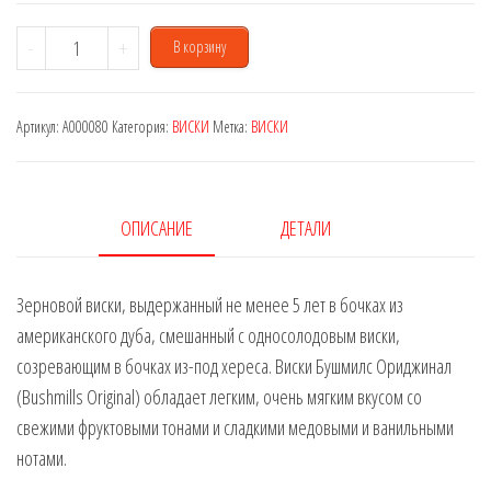
Количество
-
+
В корзину
товара
Bushmills
Артикул:
A000080
Категория:
ВИСКИ
Метка:
ВИСКИ
0,7
L
ОПИСАНИЕ
ДЕТАЛИ
Зерновой виски, выдержанный не менее 5 лет в бочках из
американского дуба, смешанный с односолодовым виски,
созревающим в бочках из-под хереса. Виски Бушмилс Ориджинал
(Bushmills Original) обладает легким, очень мягким вкусом со
свежими фруктовыми тонами и сладкими медовыми и ванильными
нотами.