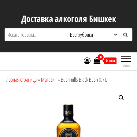
Перейти
к
Доставка алкоголя Бишкек
содержимому
0
0 сом
Меню
Главная страница
»
Магазин
»
Bushmills Black Bush 0,7 L