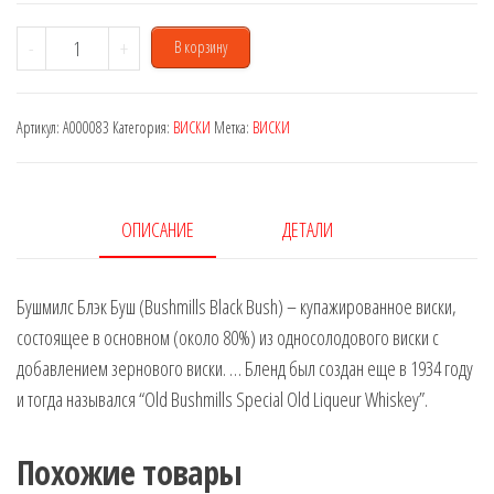
Количество
-
+
В корзину
товара
Bushmills
Артикул:
A000083
Категория:
ВИСКИ
Метка:
ВИСКИ
Black
Bush
0,7
L
ОПИСАНИЕ
ДЕТАЛИ
Бушмилс Блэк Буш (Bushmills Black Bush) – купажированное виски,
состоящее в основном (около 80%) из односолодового виски с
добавлением зернового виски. … Бленд был создан еще в 1934 году
и тогда назывался “Old Bushmills Special Old Liqueur Whiskey”.
Похожие товары