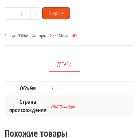
Количество
-
+
В корзину
товара
De
Артикул:
A000489
Категория:
ЛИКЁР
Метка:
ЛИКЁР
Kuyper
Peachtree
20%
1
ДЕТАЛИ
L
Объём
1
Страна
Нидерланды
происхождения
Похожие товары