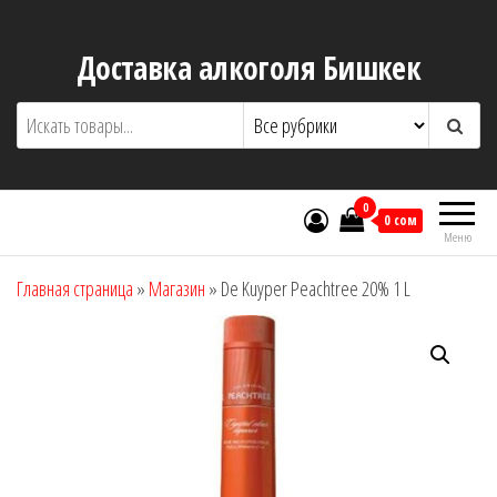
Перейти
к
Доставка алкоголя Бишкек
содержимому
0
0 сом
Меню
Главная страница
»
Магазин
»
De Kuyper Peachtree 20% 1 L