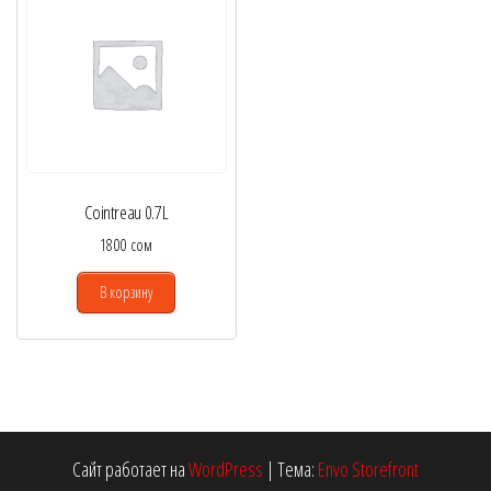
Cointreau 0.7L
1800
сом
В корзину
Сайт работает на
WordPress
|
Тема:
Envo Storefront