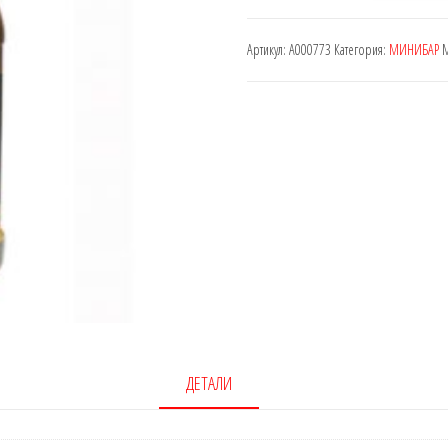
Drambuie
Артикул:
A000773
Категория:
МИНИБАР
М
0,05
L
ДЕТАЛИ