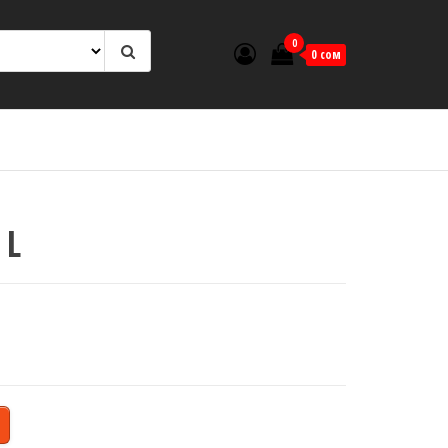
0
0 сом
 L