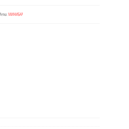
етка:
МИНИБАР