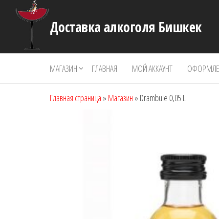
Перейти
к
Доставка алкоголя Бишкек
содержимому
МАГАЗИН
ГЛАВНАЯ
МОЙ АККАУНТ
ОФОРМЛЕН
Главная страница
»
Магазин
»
Drambuie 0,05 L