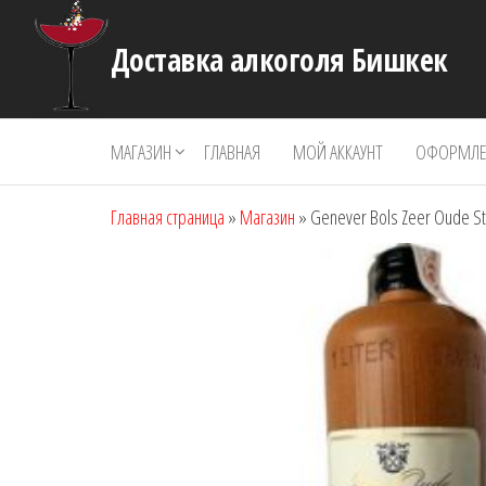
Перейти
к
Доставка алкоголя Бишкек
содержимому
МАГАЗИН
ГЛАВНАЯ
МОЙ АККАУНТ
ОФОРМЛЕН
Главная страница
»
Магазин
»
Genever Bols Zeer Oude St