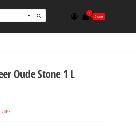
0
0 сом
eer Oude Stone 1 L
L
а:
ДЖИН