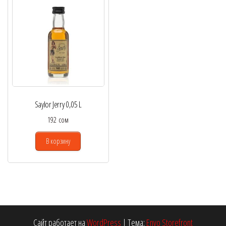
Saylor Jerry 0,05 L
192
сом
В корзину
Сайт работает на
WordPress
|
Тема:
Envo Storefront