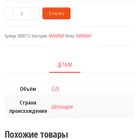
Количество
-
+
В корзину
товара
Glenfiddich
Артикул:
A000753
Категория:
МИНИБАР
Метка:
МИНИБАР
12
years
0,05
L
ДЕТАЛИ
Объём
0,05
Страна
Шотландия
происхождения
Похожие товары