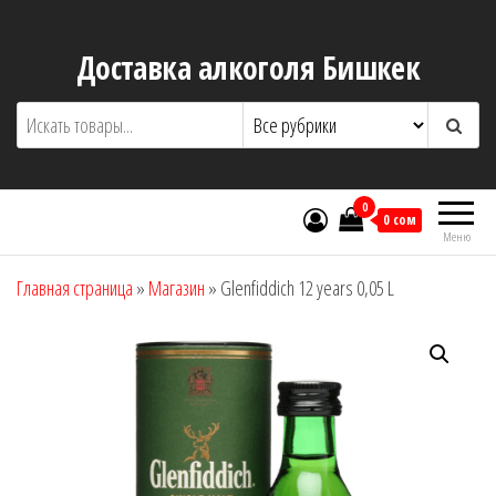
Перейти
к
Доставка алкоголя Бишкек
содержимому
0
0 сом
Меню
Главная страница
»
Магазин
»
Glenfiddich 12 years 0,05 L