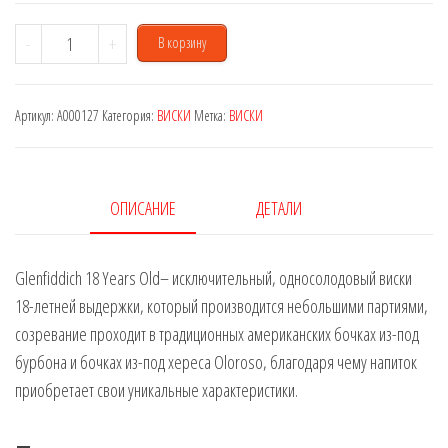
Количество
-
+
В корзину
товара
Glenfiddich
Артикул:
A000127
Категория:
ВИСКИ
Метка:
ВИСКИ
18
years
0,7
L
ОПИСАНИЕ
ДЕТАЛИ
Glenfiddich 18 Years Old– исключительный, односолодовый виски
18-летней выдержки, который производится небольшими партиями,
созревание проходит в традиционных американских бочках из-под
бурбона и бочках из-под хереса Oloroso, благодаря чему напиток
приобретает свои уникальные характеристики.