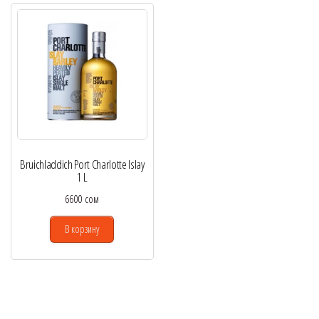
Bruichladdich Port Charlotte Islay
1 L
6600
сом
В корзину