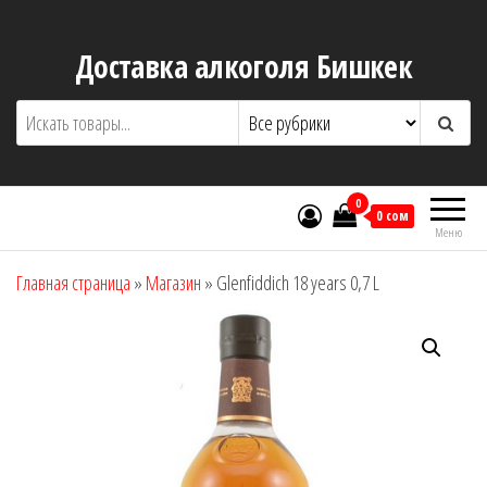
Перейти
к
Доставка алкоголя Бишкек
содержимому
0
0 сом
Меню
Главная страница
»
Магазин
»
Glenfiddich 18 years 0,7 L