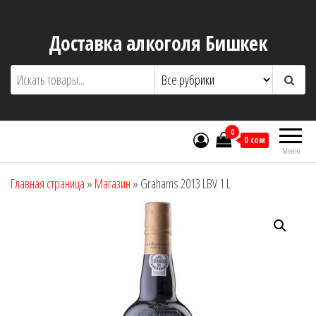
Перейти
к
Доставка алкоголя Бишкек
содержимому
0
0 сом
Меню
Главная страница
»
Магазин
»
Grahams 2013 LBV 1 L