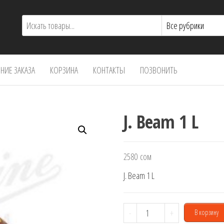
ИЕ ЗАКАЗА
КОРЗИНА
КОНТАКТЫ
ПОЗВОНИТЬ
J. Beam 1 L
2580
сом
J. Beam 1 L
Количество
-
+
В корзину
товара