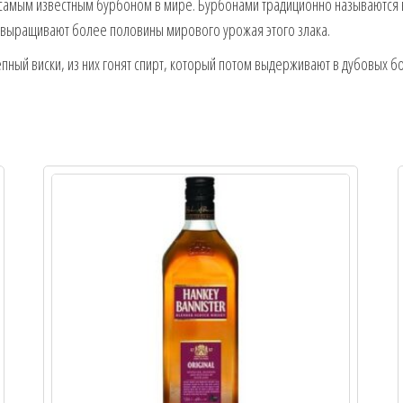
самым известным бурбоном в мире. Бурбонами традиционно называются ви
А выращивают более половины мирового урожая этого злака.
епный виски, из них гонят спирт, который потом выдерживают в дубовых