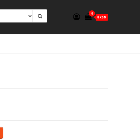
0
0 сом