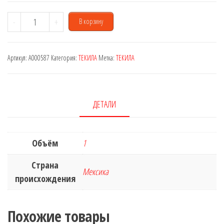
Количество
-
+
В корзину
товара
Jose
Артикул:
A000587
Категория:
ТЕКИЛА
Метка:
ТЕКИЛА
Cuervo
Silver
1
L
ДЕТАЛИ
Объём
1
Страна
Мексика
происхождения
Похожие товары