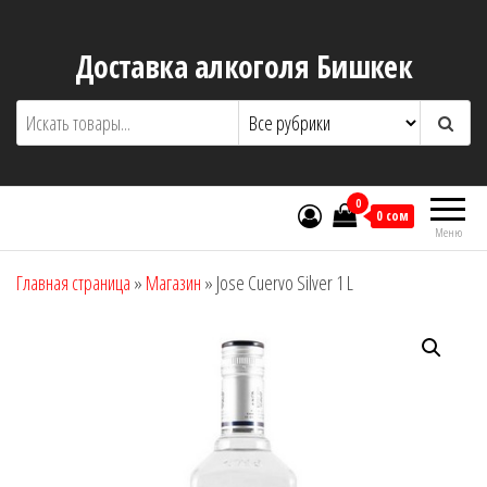
Перейти
к
Доставка алкоголя Бишкек
содержимому
0
0 сом
Меню
Главная страница
»
Магазин
»
Jose Cuervo Silver 1 L