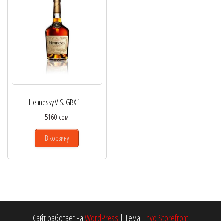
Hennessy V.S. GBX 1 L
5160
сом
В корзину
Сайт работает на
WordPress
|
Тема:
Envo Storefront