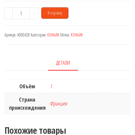
Количество
-
+
В корзину
товара
Martell
Артикул:
A000428
Категория:
КОНЬЯК
Метка:
КОНЬЯК
V.S.O.P.
1
L
ДЕТАЛИ
Объём
1
Страна
Франция
происхождения
Похожие товары