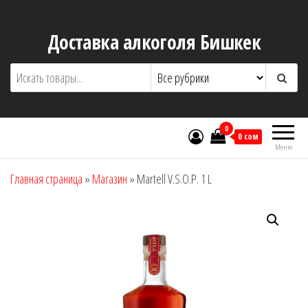
Перейти
к
Доставка алкоголя Бишкек
содержимому
0
0 сом
Меню
Главная страница
»
Магазин
»
Martell V.S.O.P. 1 L