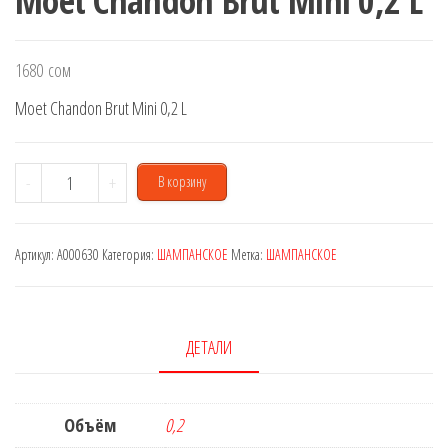
Moet Chandon Brut Mini 0,2 L
1680
сом
Moet Chandon Brut Mini 0,2 L
Количество
-
+
В корзину
товара
Moet
Артикул:
A000630
Категория:
ШАМПАНСКОЕ
Метка:
ШАМПАНСКОЕ
Chandon
Brut
Mini
0,2
ДЕТАЛИ
L
Объём
0,2