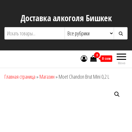
Перейти
к
Доставка алкоголя Бишкек
содержимому
0
0 сом
Меню
Главная страница
»
Магазин
»
Moet Chandon Brut Mini 0,2 L