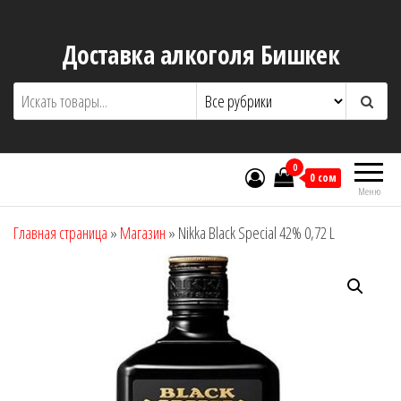
Перейти
к
Доставка алкоголя Бишкек
содержимому
0
0 сом
Меню
Главная страница
»
Магазин
»
Nikka Black Special 42% 0,72 L