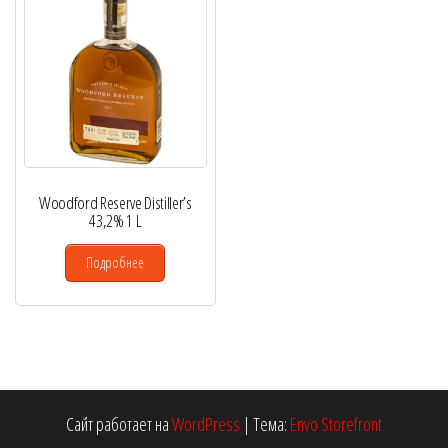
Woodford Reserve Distiller’s
43,2% 1 L
Подробнее
Сайт работает на
WordPress
|
Тема:
Envo Storefront