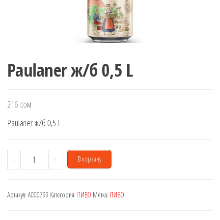
Paulaner ж/б 0,5 L
216
сом
Paulaner ж/б 0,5 L
Количество
-
+
В корзину
товара
Paulaner
Артикул:
A000799
Категория:
ПИВО
Метка:
ПИВО
ж/
б