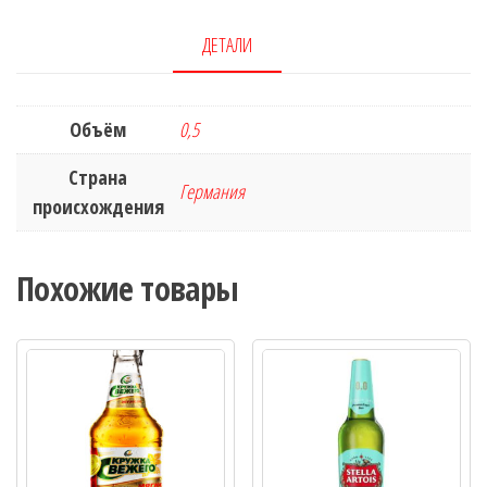
0,5
L
ДЕТАЛИ
Объём
0,5
Страна
Германия
происхождения
Похожие товары