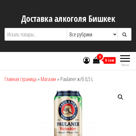
Перейти
к
Доставка алкоголя Бишкек
содержимому
0
0 сом
Меню
Главная страница
»
Магазин
»
Paulaner ж/б 0,5 L