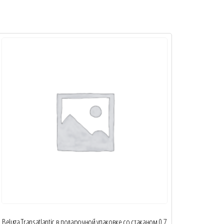
Beluga Transatlantic в подарочной упаковке со стаканом 0,7