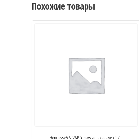
Похожие товары
Hennessy V.S. VAP (с двумя стаканами) 0,7 L