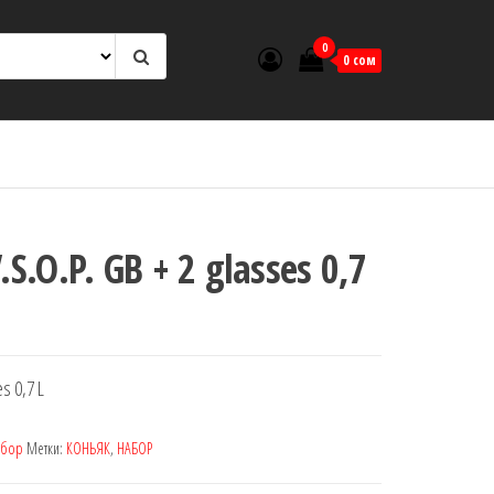
0
0 сом
S.O.P. GB + 2 glasses 0,7
s 0,7 L
абор
Метки:
КОНЬЯК
,
НАБОР