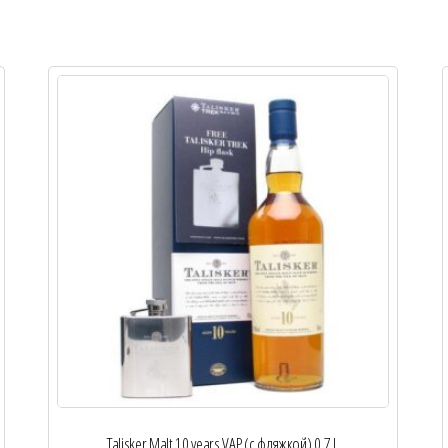
Talisker Malt 10 years VAP (с фляжкой) 0,7 L