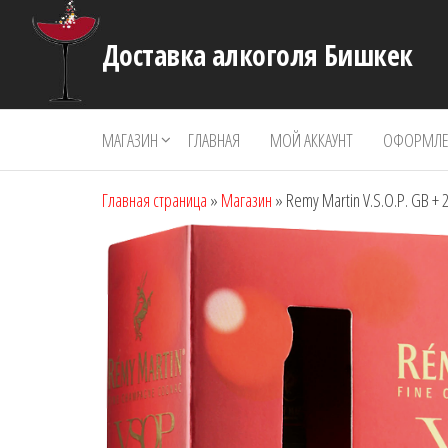
Перейти
к
Доставка алкоголя Бишкек
содержимому
МАГАЗИН
ГЛАВНАЯ
МОЙ АККАУНТ
ОФОРМЛЕН
Главная страница
»
Магазин
»
Remy Martin V.S.O.P. GB + 2