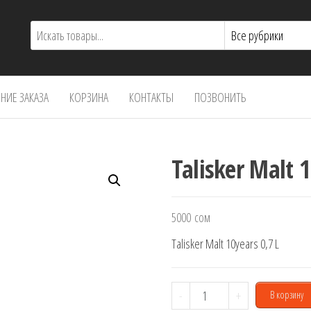
ИЕ ЗАКАЗА
КОРЗИНА
КОНТАКТЫ
ПОЗВОНИТЬ
Talisker Malt 1
5000
сом
Talisker Malt 10years 0,7 L
Количество
-
+
В корзину
товара