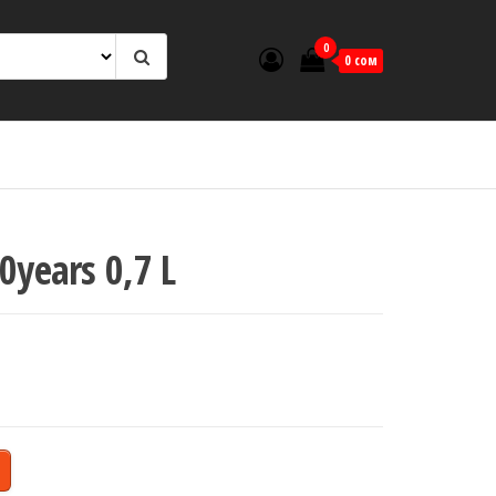
0
0 сом
0years 0,7 L