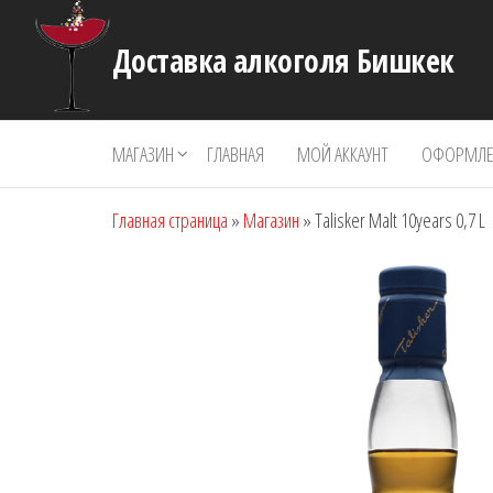
Перейти
к
Доставка алкоголя Бишкек
содержимому
МАГАЗИН
ГЛАВНАЯ
МОЙ АККАУНТ
ОФОРМЛЕН
Главная страница
»
Магазин
»
Talisker Malt 10years 0,7 L