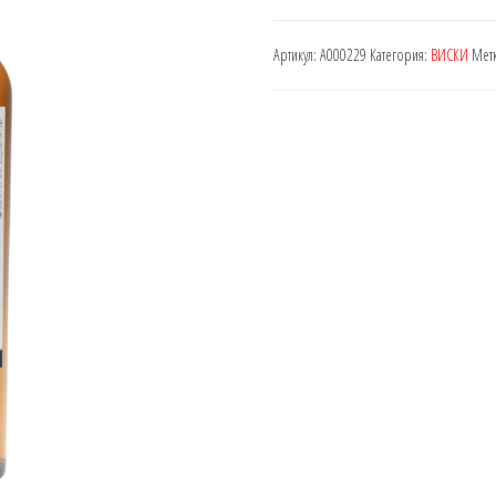
Talisker
Артикул:
A000229
Категория:
ВИСКИ
Мет
Malt
10years
0,7
L