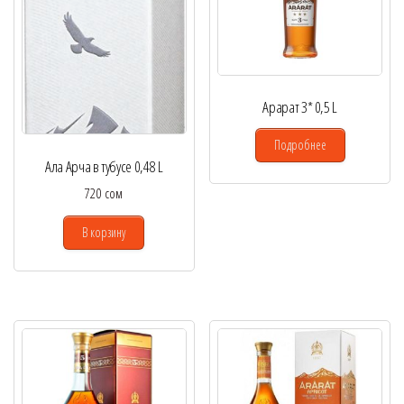
Арарат 3* 0,5 L
Подробнее
Ала Арча в тубусе 0,48 L
720
сом
В корзину