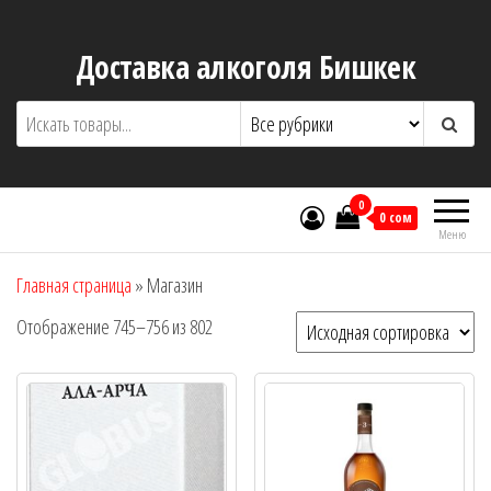
Перейти
к
Доставка алкоголя Бишкек
содержимому
0
0 сом
Меню
Главная страница
»
Магазин
Отображение 745–756 из 802