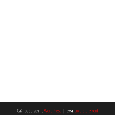
Сайт работает на
WordPress
|
Тема:
Envo Storefront