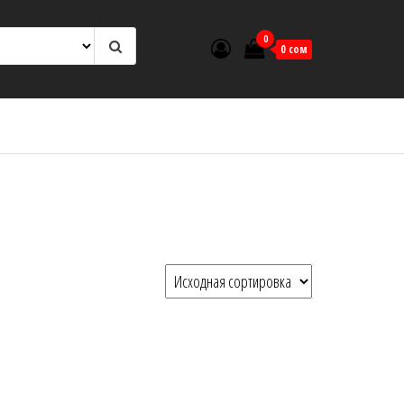
0
0 сом