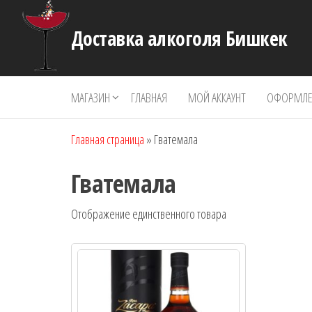
Перейти
к
Доставка алкоголя Бишкек
содержимому
МАГАЗИН
ГЛАВНАЯ
МОЙ АККАУНТ
ОФОРМЛЕН
Главная страница
»
Гватемала
Гватемала
Отображение единственного товара