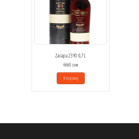
Zacapa 23 YO 0,7 L
6660
сом
В корзину