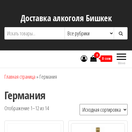
Перейти
к
Доставка алкоголя Бишкек
содержимому
0
0 сом
Меню
Главная страница
»
Германия
Германия
Отображение 1–12 из 14