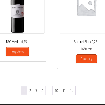
B&G Medoc 0,75 L
Bacardi Black 0,75 L
1680
сом
Подробнее
В корзину
1
2
3
4
…
10
11
12
→