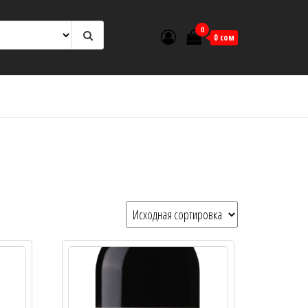
0
0 сом