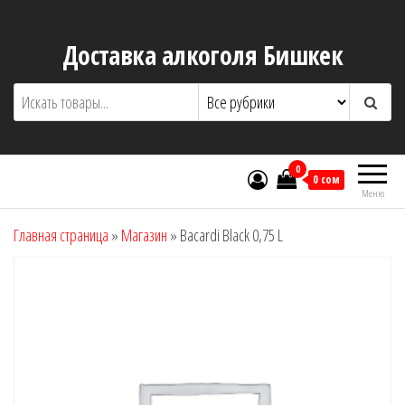
Перейти
к
Доставка алкоголя Бишкек
содержимому
0
0 сом
Меню
Главная страница
»
Магазин
»
Bacardi Black 0,75 L