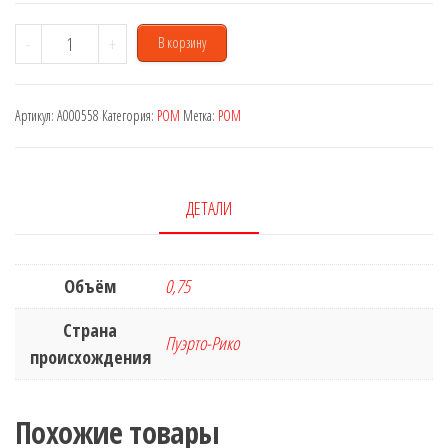
Количество
-
+
В корзину
товара
Bacardi
Артикул:
A000558
Категория:
РОМ
Метка:
РОМ
Black
0,75
L
ДЕТАЛИ
Объём
0,75
Страна
Пуэрто-Рико
происхождения
Похожие товары