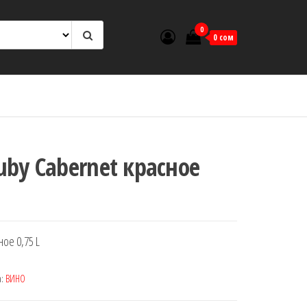
0
0 сом
Ruby Cabernet красное
ное 0,75 L
а:
ВИНО