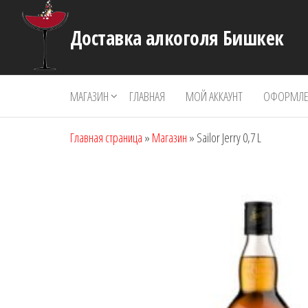
Перейти
к
Доставка алкоголя Бишкек
содержимому
МАГАЗИН
ГЛАВНАЯ
МОЙ АККАУНТ
ОФОРМЛЕН
Главная страница
»
Магазин
»
Sailor Jerry 0,7 L