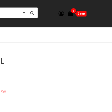
0
0 сом
 L
:
РОМ