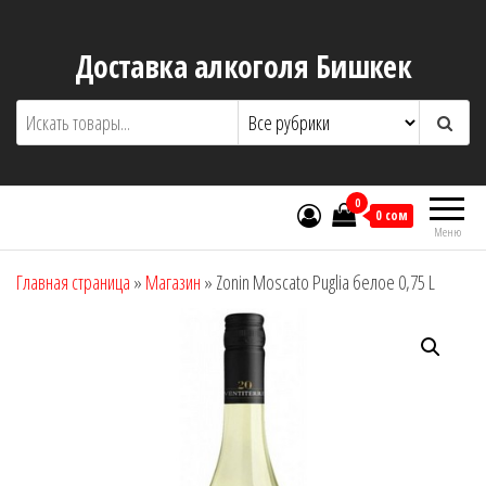
Перейти
к
Доставка алкоголя Бишкек
содержимому
0
0 сом
Меню
Главная страница
»
Магазин
»
Zonin Moscato Puglia белое 0,75 L