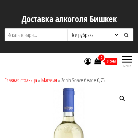
Перейти
к
Доставка алкоголя Бишкек
содержимому
0
0 сом
Меню
Главная страница
»
Магазин
»
Zonin Soave белое 0,75 L