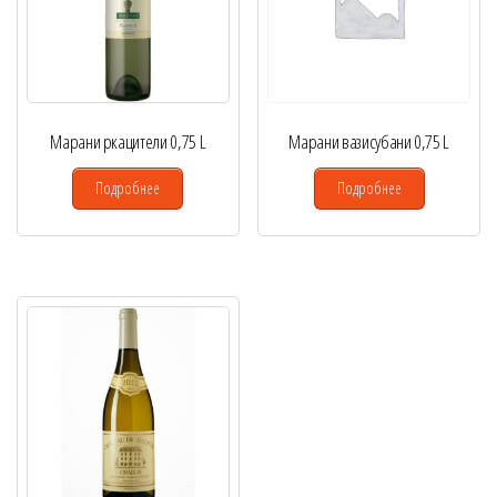
Марани ркацители 0,75 L
Марани вазисубани 0,75 L
Подробнее
Подробнее