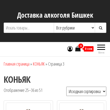
Перейти
к
Доставка алкоголя Бишкек
содержимому
0
0 сом
Меню
Главная страница
»
КОНЬЯК
»
Страница 3
КОНЬЯК
Отображение 25–36 из 51