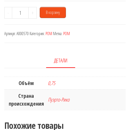
Количество
-
+
В корзину
товара
Captain
Артикул:
A000570
Категория:
РОМ
Метка:
РОМ
Morgan
Black
0,75
L
ДЕТАЛИ
Объём
0,75
Страна
Пуэрто-Рико
происхождения
Похожие товары