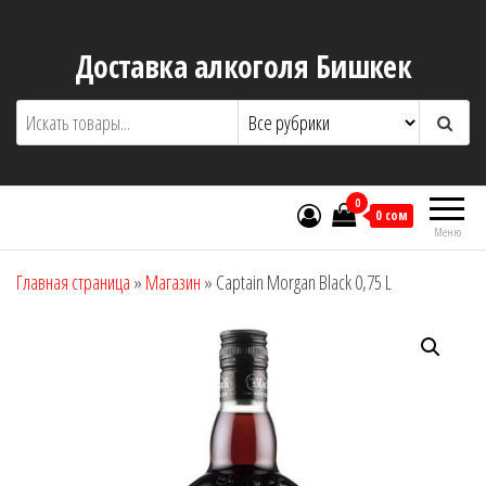
Перейти
к
Доставка алкоголя Бишкек
содержимому
0
0 сом
Меню
Главная страница
»
Магазин
»
Captain Morgan Black 0,75 L